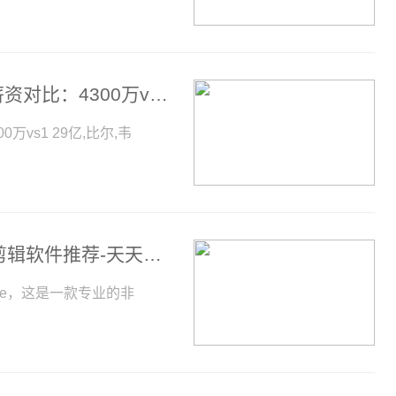
13年前热火三巨头和下赛季太阳三巨头薪资对比：4300万vs1.29亿-当前速讯
vs1 29亿,比尔,韦
电脑视频剪辑软件哪个最好用 电脑视频剪辑软件推荐-天天热头条
ere，这是一款专业的非