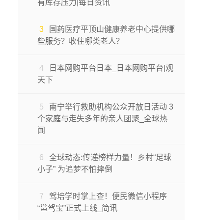
有库存压力|每日资讯
3
国药医疗平顶山健康养老中心提供哪
些服务？收住哪类老人？
4
日本网购平台日本_日本网购平台|观
天下
5
南宁举行救助机构公众开放日活动 3
个家庭与走失多年的亲人团聚_全球热
闻
6
全球动态:传递榜样力量！乡村“足球
小子” 为追梦不怕摔倒
7
驾培学时掌上查！便民微信小程序
“邕驾宝”正式上线_简讯