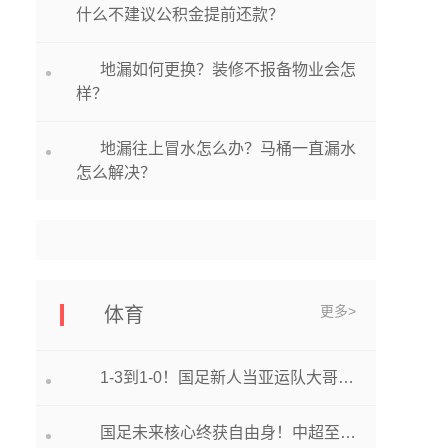
什么不建议公积金提前还款？
地漏如何更换？装修不报备物业会怎
样？
地漏往上冒水怎么办？马桶一直漏水
怎么解决？
更多>
体育
1-3到1-0！国足新人当亚运队大哥，携留洋头牌蜕变，申花7星闪耀
国足未来核心终获自由身！中超至少4队有意顶薪签下他|环球热点评