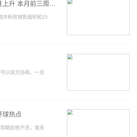
焦点报道:中金：国内新房销售未现季节性上升 本月前三周推盘量较5月降两成
城市新房销售面积和15
，可以双方协商，一旦
环球热点
但到期后他不还，我多