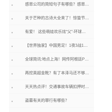
感恩公司的简短句子有哪些？感恩节说的话都在这儿
关于芒种的古诗大全来了！惊蛰节气古诗词60首看这里
有爱！ 这些萌娃欢乐炫“父”-环球聚焦
【世界独家】中国男足！1夜3战1胜2负，力克韩国队，险些逼平澳大利亚
全球简讯:地点上海！网传阿根廷PK葡萄牙，C罗vs梅西，知名记者正式回应
再挖英超金靴？有了本泽马还不够 吉达联合年薪3000万欧挖孙兴慜|焦点消息
天天热点评！交通事故车辆扣押时间要多久
盗墓有关的罪行有哪些？