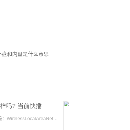
外盘和内盘是什么意思
i一样吗? 当前快播
WIFI和WLAN的区别是什么WLAN无线上网，其全称是：WirelessLocalAreaNetworks，中文