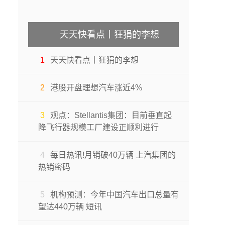
天天快看点丨狂狷的李想
1
天天快看点丨狂狷的李想
2
港股开盘理想汽车涨近4%
3
观点：Stellantis集团：目前垂直起
降飞行器规模工厂建设正顺利进行
4
每日热讯!月销破40万辆 上汽集团的
热销密码
5
机构预测：今年中国汽车出口总量有
望达440万辆 短讯