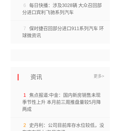
6
每日快播：涉及3028辆 大众召回部
分进口宾利飞驰系列汽车
7
保时捷召回部分进口911系列汽车 环
球微资讯
更多>
资讯
1
焦点报道:中金：国内新房销售未现
季节性上升 本月前三周推盘量较5月降
两成
2
史丹利：公司目前库存水位较低，没