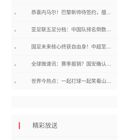
恭喜内马尔！巴黎新帅待签约，擅长传控扶正他，剥夺姆巴佩特权
亚足联五足分档：中国队排名倒数进入最末档，即将挑战强敌
国足未来核心终获自由身！中超至少4队有意顶薪签下他
全球微速讯：赛季报销？国安确认张玉宁将接受手术 重建踝关节内外侧韧带
世界今热点：一起打球一起笑看山笑高尔夫球队6月例赛于海口美视五月花高尔夫球会圆满收杆
精彩放送