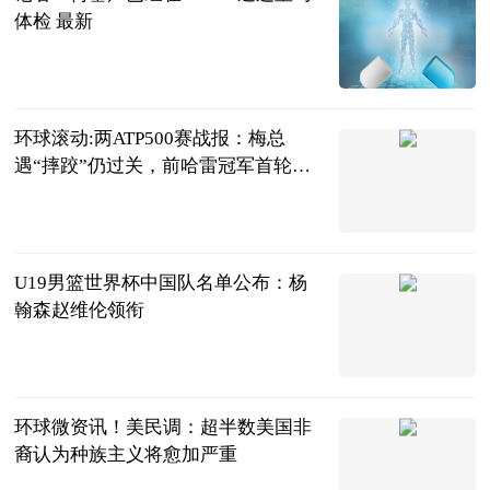
体检 最新
直播吧
2023-06-20
环球滚动:两ATP500赛战报：梅总
遇“摔跤”仍过关，前哈雷冠军首轮
游！
网球之家
2023-06-20
U19男篮世界杯中国队名单公布：杨
翰森赵维伦领衔
中国篮镜头
2023-06-20
环球微资讯！美民调：超半数美国非
裔认为种族主义将愈加严重