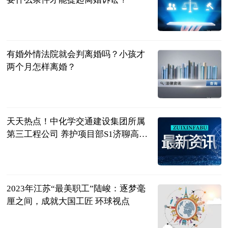
民企网
2023-06-20
有婚外情法院就会判离婚吗？小孩才
两个月怎样离婚？
民企网
2023-06-20
天天热点！中化学交通建设集团所属
第三工程公司 养护项目部S1济聊高速
德州段路面修复 养护工程项目开工
鲁网
2023-06-20
2023年江苏“最美职工”陆峻：逐梦毫
厘之间，成就大国工匠 环球视点
中工网