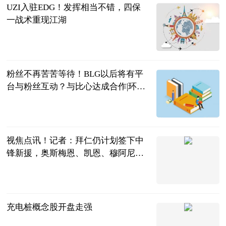
UZI入驻EDG！发挥相当不错，四保
一战术重现江湖
响当当游戏
2023-06-20
粉丝不再苦苦等待！BLG以后将有平
台与粉丝互动？与比心达成合作|环球
新要闻
游戏哔哔哔
2023-06-20
视焦点讯！记者：拜仁仍计划签下中
锋新援，奥斯梅恩、凯恩、穆阿尼是
目标
直播吧
2023-06-20
充电桩概念股开盘走强