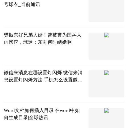
号球衣_当前通讯
直播吧
2023-06-20
樊振东好兄弟大婚！曾被誉为国乒大
雨滂沱，球迷：东哥何时结婚啊
海宝体育
2023-06-20
微信来消息在哪设置灯闪烁 微信来消
息设置灯闪烁方法 手机怎么设置微信
来信息后灯闪|环球播资讯
2023-06-20
Word文档如何插入目录 在word中如
何生成目录|全球热讯