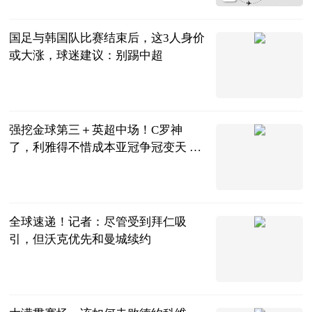
2023-06-20
国足与韩国队比赛结束后，这3人身价
或大涨，球迷建议：别踢中超
糊说扒球
2023-06-20
强挖金球第三＋英超中场！C罗神
了，利雅得不惜成本亚冠争冠变天 今
日观点
阿希啥都聊
2023-06-20
全球速递！记者：尽管受到拜仁吸
引，但沃克优先和曼城续约
直播吧
2023-06-20