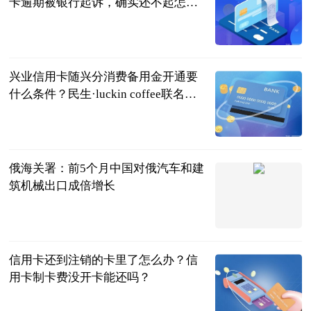
卡逾期被银行起诉，确实还不起怎么
办？
民企网
2023-06-20
兴业信用卡随兴分消费备用金开通要
什么条件？民生·luckin coffee联名信
用卡额度多少？
民企网
2023-06-20
俄海关署：前5个月中国对俄汽车和建
筑机械出口成倍增长
界面新闻
2023-06-20
信用卡还到注销的卡里了怎么办？信
用卡制卡费没开卡能还吗？
民企网