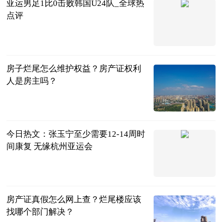
亚运男足1比0击败韩国U24队_全球热
点评
羊城派
2023-06-20
房子烂尾怎么维护权益？房产证权利
人是房主吗？
民企网
2023-06-20
今日热文：张玉宁至少需要12-14周时
间康复 无缘杭州亚运会
射门中国
2023-06-20
房产证真假怎么网上查？烂尾楼应该
找哪个部门解决？