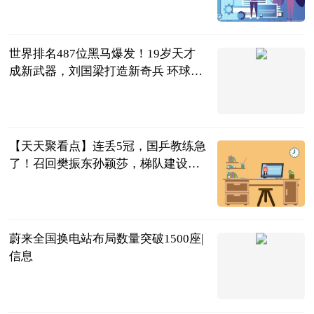
网球之家
2023-06-25
世界排名487位黑马爆发！19岁天才
成新武器，刘国梁打造新奇兵 环球热
消息
体育知道分子
2023-06-25
【天天聚看点】连丢5冠，国乒教练急
了！召回樊振东孙颖莎，梯队建设落
后了？
罗掌柜体育
2023-06-25
蔚来全国换电站布局数量突破1500座|
信息
北京商报
2023-06-25