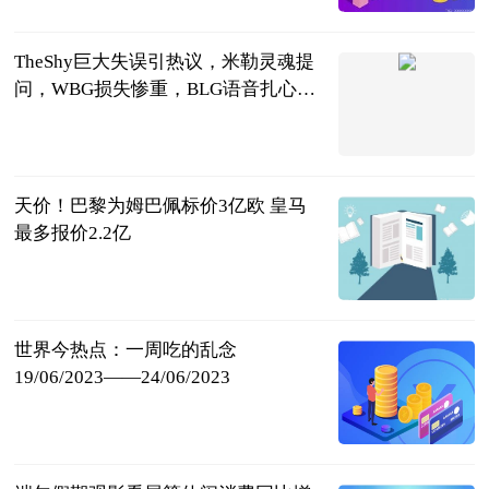
2023-06-25
TheShy巨大失误引热议，米勒灵魂提
问，WBG损失惨重，BLG语音扎心_
世界微动态
天下游戏汇
2023-06-25
天价！巴黎为姆巴佩标价3亿欧 皇马
最多报价2.2亿
足坛欧美汇
2023-06-25
世界今热点：一周吃的乱念
19/06/2023——24/06/2023
个人图书馆-
香甜夹心
2023-06-25