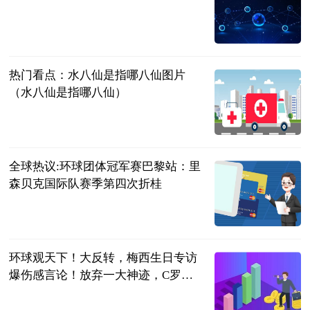
游戏资讯网
2023-06-25
热门看点：水八仙是指哪八仙图片
（水八仙是指哪八仙）
互联网
2023-06-25
全球热议:环球团体冠军赛巴黎站：里
森贝克国际队赛季第四次折桂
搜狐体育
2023-06-25
环球观天下！大反转，梅西生日专访
爆伤感言论！放弃一大神迹，C罗或
独自冲击
阿希啥都聊