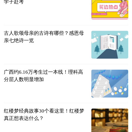
学子赴考
广西新闻网-
广西日报
2023-06-25
古人歌颂母亲的古诗有哪些？感恩母
亲七绝诗一览
民企网
2023-06-25
广西约6.16万考生过一本线！理科高
分层人数明显增加
南国早报客户
端
2023-06-25
红楼梦经典故事30个看这里！红楼梦
真正想表达什么？
民企网