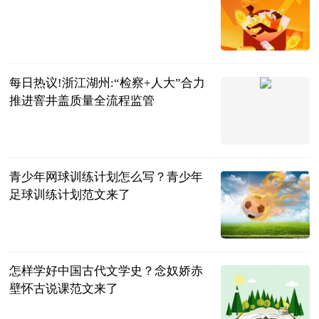
检察日报-检
察新闻版
2023-06-25
每日热议!浙江湖州:“检察+人大”合力
推进窨井盖质量全流程监管
检察日报-检
察新闻版
2023-06-25
青少年网球训练计划怎么写？青少年
足球训练计划范文来了
民企网
2023-06-25
怎样学好中国古代文学史？念奴娇赤
壁怀古说课范文来了