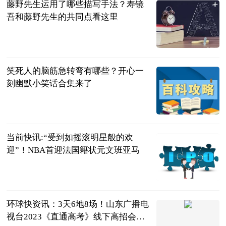
藤野先生运用了哪些描写手法？寿镜
吾和藤野先生的共同点看这里
民企网
2023-06-25
笑死人的脑筋急转弯有哪些？开心一
刻幽默小笑话合集来了
民企网
2023-06-25
当前快讯:“受到如摇滚明星般的欢
迎”！NBA首迎法国籍状元文班亚马
环球时报
2023-06-25
环球快资讯：3天6地8场！山东广播电
视台2023《直通高考》线下高招会来