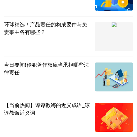
北京商报
2023-06-25
环球精选！产品责任的构成要件与免
责事由各有哪些？
法问网
2023-06-25
今日要闻!侵犯著作权应当承担哪些法
律责任
法问网
2023-06-25
【当前热闻】谆谆教诲的近义成语_谆
谆教诲近义词
青年汽车云小
站
2023-06-25