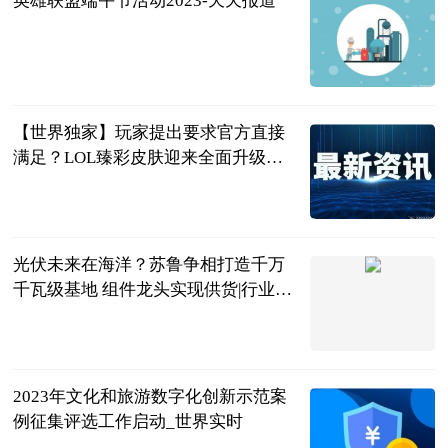
英雄联盟端午节活动2023-天天报道
游戏界的感冒
灵
2023-06-25
【世界独家】玩家提出要求官方直接
满足？LOL臻彩皮肤迎来全面升级，
太帅辣！
游戏电台
2023-06-25
光伏未来在海洋？苏鲁争相打造千万
千瓦级基地 组件龙头实现供货|行业动
态
科创板日报
2023-06-25
2023年文化和旅游数字化创新示范案
例征集评选工作启动_世界实时