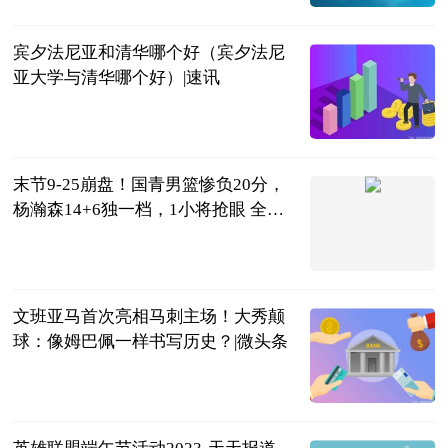
宾夕法尼亚和清华哪个好（宾夕法尼
亚大学与清华哪个好）|速讯
互联网
2023-06-25
末节9-25崩盘！国青男篮惨负20分，
杨瀚森14+6独一档，1小将抢眼 全球
热文
老鬼侃篮球
2023-06-25
文班亚马首次亮相马刺主场！大秀颠
球：像姆巴佩一样书写历史？|微头条
李喜林篮球绝
杀
2023-06-25