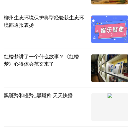
2023-06-25
柳州生态环境保护典型经验获生态环
境部通报表扬
广西新闻网-
广西日报
2023-06-25
红楼梦讲了一个什么故事？《红楼
梦》心得体会范文来了
民企网
2023-06-25
黑斑羚和瞪羚_黑斑羚 天天快播
互联网
2023-06-25