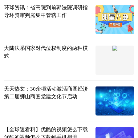
环球资讯：省高院到前郭法院调研指
导环资审判庭集中管辖工作
前郭县人民法
院
2023-06-25
大陆法系国家对代位权制度的两种模
式
法问网
2023-06-25
天天热文：30余项活动激活商圈经济
第二届狮山商圈党建文化节启动
姑苏晚报
2023-06-25
【全球速看料】优酷的视频怎么下载
优酷的视频怎么下载到手机相册