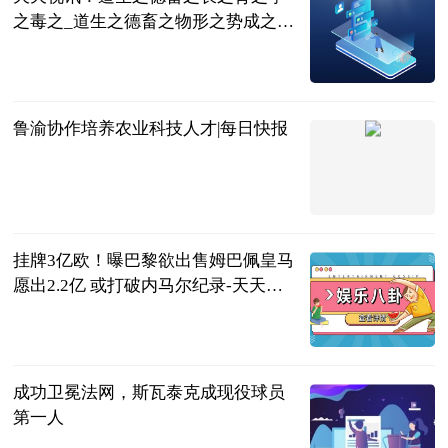
之毒之_道生之德畜之物形之势成之是
什么意思
互联网
2023-06-25
鲁渝协作培养农业科技人才|每日快报
科技日报
2023-06-25
挂牌3亿欧！曝巴黎欲出售姆巴佩皇马
愿出2.2亿 或打破内马尔纪录-天天新
视野
体育大生意
2023-06-25
成功卫冕法网，斯瓦泰克成现役球员
第一人