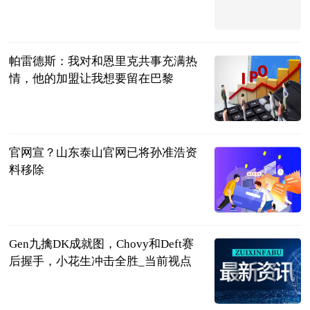
了 点击查看电子门票领取方式
闪电新闻
2023-06-25
帕雷德斯：我对和恩里克共事充满热
情，他的加盟让我想要留在巴黎
直播吧
2023-06-25
官网宣？山东泰山官网已将孙准浩资
料移除
射门中国
2023-06-25
Gen九擒DK成就图，Chovy和Deft赛
后握手，小花生冲击全胜_当前视点
游戏主
2023-06-25