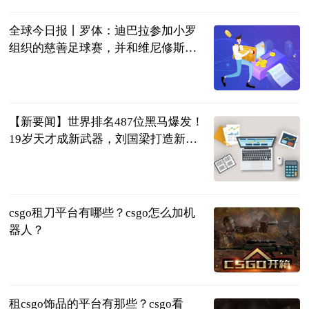
全球今日报丨罗体：迪巴拉参加小罗
组织的慈善足球赛，并和维尼修斯合
影留念
直播吧
2023-06-25
【新要闻】世界排名487位黑马爆发！
19岁天才成新武器，刘国梁打造新奇
兵
体育知道分子
2023-06-25
csgo租刀平台有哪些？csgo怎么加机
器人？
页游网
2023-06-25
租csgo饰品的平台有那些？csgo看