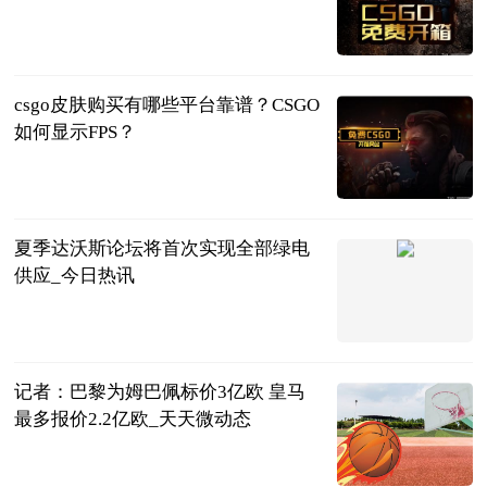
页游网
2023-06-25
csgo皮肤购买有哪些平台靠谱？CSGO
如何显示FPS？
页游网
2023-06-25
夏季达沃斯论坛将首次实现全部绿电
供应_今日热讯
北青网-北京
青年报
2023-06-25
记者：巴黎为姆巴佩标价3亿欧 皇马
最多报价2.2亿欧_天天微动态
智道足球
2023-06-25