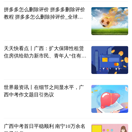
拼多多怎么删除评价 拼多多删除评价
教程 拼多多怎么删除掉评价_全球今
日讯
2023-06-25
天天快看点丨广西：扩大保障性租赁
住房供给助力新市民、青年人“住有所
居”
新华社
2023-06-25
世界最资讯丨在细节之间显水平，广
西中考作文题目引热议
南国早报客户
端
2023-06-25
广西中考首日平稳顺利 南宁10万余名