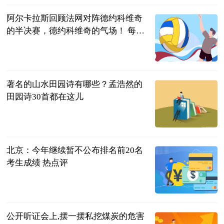
阿尔卡拉斯回顾法网对阵德约科维奇
的半决赛，德约科维奇的气场！ 每日
焦点
卡尔多熙
2023-06-25
著名的山水田园诗有哪些？孟浩然的
田园诗30首都在这儿
民企网
2023-06-25
北京：今年继续暂不公布排名前20名
考生成绩 热点评
九派新闻
2023-06-25
公开听证会上,摆一摆私挖煤炭的危害