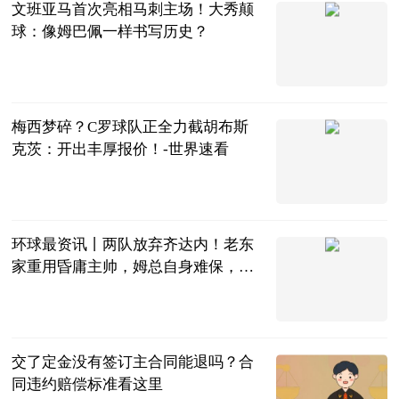
文班亚马首次亮相马刺主场！大秀颠
球：像姆巴佩一样书写历史？
李喜林篮球绝
杀
2023-06-25
梅西梦碎？C罗球队正全力截胡布斯
克茨：开出丰厚报价！-世界速看
茜子足球
2023-06-25
环球最资讯丨两队放弃齐达内！老东
家重用昏庸主帅，姆总自身难保，或
重回皇马
阿希啥都聊
2023-06-25
交了定金没有签订主合同能退吗？合
同违约赔偿标准看这里