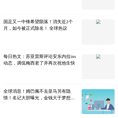
山东教育发布
2023-06-25
国足又一中锋希望陨落！消失近2个
月，如今被正式除名！ 全球热议
枫桥落夜
2023-06-25
每日热文：苏亚雷斯评论安东内拉ins
动态，调侃梅西老了并再次祝他生快
直播吧
2023-06-25
全球消息！姆巴佩不去皇马另有隐
情！名记大胆曝光，金钱大于梦想，
怀念C罗
阿希啥都聊
2023-06-25