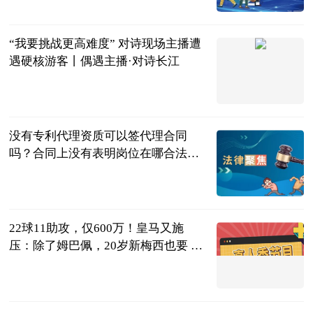
民企网
2023-06-25
“我要挑战更高难度” 对诗现场主播遭
遇硬核游客丨偶遇主播·对诗长江
长江日报
2023-06-25
没有专利代理资质可以签代理合同
吗？合同上没有表明岗位在哪合法
吗？
民企网
2023-06-25
22球11助攻，仅600万！皇马又施
压：除了姆巴佩，20岁新梅西也要 天
天播资讯
叁炮体育世界
2023-06-25