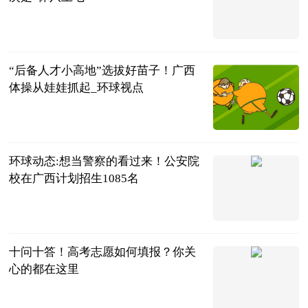
南国早报微信
公众号综合
2023-06-25
“后备人才小高地”选拔好苗子！广西
体操从娃娃抓起_环球视点
广西新闻网-
南国早报
2023-06-25
环球动态:想当警察的看过来！公安院
校在广西计划招生1085名
广西壮族自治
区公安厅政治
2023-06-25
部
十问十答！高考志愿如何填报？你关
心的都在这里
央视新闻客户