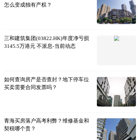
怎么变成独有产权？
民企网
2023-06-25
三和建筑集团(03822.HK)年度净亏损
3145.5万港元 不派息-当前动态
财华社
2023-06-25
如何查询房产是否查封？地下停车位
买卖需要合同发票吗？
民企网
2023-06-25
青海买房落户高考利弊？维修基金和
契税哪个贵？