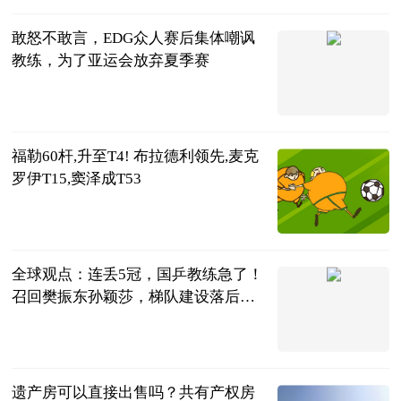
敢怒不敢言，EDG众人赛后集体嘲讽
教练，为了亚运会放弃夏季赛
游戏大妹
2023-06-25
福勒60杆,升至T4! 布拉德利领先,麦克
罗伊T15,窦泽成T53
搜狐体育
2023-06-25
全球观点：连丢5冠，国乒教练急了！
召回樊振东孙颖莎，梯队建设落后
了？
罗掌柜体育
2023-06-25
遗产房可以直接出售吗？共有产权房