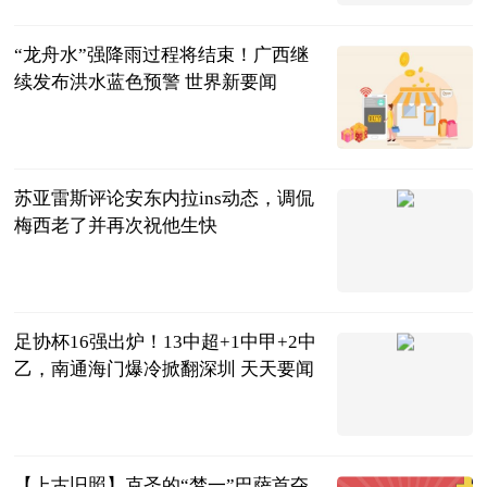
端
2023-06-25
“龙舟水”强降雨过程将结束！广西继
续发布洪水蓝色预警 世界新要闻
南国早报客户
端
2023-06-25
苏亚雷斯评论安东内拉ins动态，调侃
梅西老了并再次祝他生快
直播吧
2023-06-25
足协杯16强出炉！13中超+1中甲+2中
乙，南通海门爆冷掀翻深圳 天天要闻
足烧乒篮排
2023-06-25
【上古旧照】克圣的“梦一”巴萨首夺