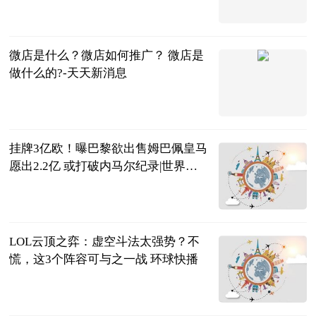
2023-06-25
微店是什么？微店如何推广？ 微店是
做什么的?-天天新消息
2023-06-25
挂牌3亿欧！曝巴黎欲出售姆巴佩皇马
愿出2.2亿 或打破内马尔纪录|世界热
点评
体育大生意
2023-06-25
LOL云顶之弈：虚空斗法太强势？不
慌，这3个阵容可与之一战 环球快播
游戏热议榜
2023-06-25