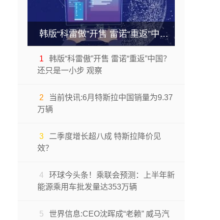
韩版“科雷傲”开售 雷诺“重返”中国？还只是一小步 观察
1
韩版“科雷傲”开售 雷诺“重返”中国？
还只是一小步 观察
2
当前快讯:6月特斯拉中国销量为9.37
万辆
3
二季度增长超八成 特斯拉降价见
效？
4
环球今头条！乘联会预测：上半年新
能源乘用车批发量达353万辆
5
世界信息:CEO沈晖成“老赖” 威马汽