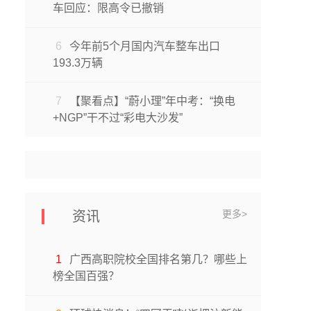
车回应：限高令已撤销
6
今年前5个月国内汽车整车出口
193.3万辆
7
【聚看点】“蔚小理”年中考：“换电
+NGP”干不过“彩电大沙发”
更多>
资讯
1
广西高职院校全国排名第几？哪些上
榜全国百强？