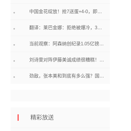
中国金花绽放！抢7送蛋+4-0，即将创造历史，温网种子选手全胜！
翻译：莱巴金娜：拒绝被爆冷，3盘逆转罗杰斯，开启温网卫冕之旅
当前观察：阿森纳创纪录1.05亿镑引援达全面协议 随时可官宣
刘诗雯对阵伊藤美诚成绩很糟糕！为何依旧稳稳打奥运会女单？
劲敌，张本美和到底有多么强？国乒女队未来对手，蒯曼要涨球了！ 世界最资讯
精彩放送