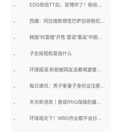
EDG败给TT后，官博炸了！粉丝怒斥：野辅真的有脸去亚运会吗？
西媒：阿拉维斯想签巴萨旧将穆尼尔，有意甲和沙特球队也对其有意 世界微头条
韩版“科雷傲”开售 雷诺“重返”中国？还只是一小步 观察
子女探视权是指什么
环球报道:新剧被网友追着喊婆婆，​赵子琪：能确认自己是个成熟演员了
每日速讯：男子拿妻子身份证注册账号，用变声器发语音进行网恋诈骗获刑
天天新消息丨曾是RNG保级的最大功臣，却遭雪藏，网友都为其鸣不平！
环球观天下！WBG作业都不会抄！网友：鳄鱼零作用，撕少反向盾，WE怎么输？