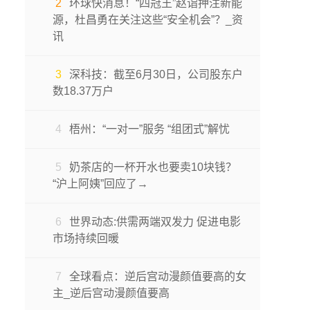
2
环球快消息！“四冠王”赵诣押注新能
源，杜昌勇在关注这些“安全机会”？_资
讯
3
深科技：截至6月30日，公司股东户
数18.37万户
4
梧州：“一对一”服务 “组团式”解忧
5
奶茶店的一杯开水也要卖10块钱？
“沪上阿姨”回应了→
6
世界动态:供需两端双发力 促进电影
市场持续回暖
7
全球看点：逆后宫动漫颜值要高的女
主_逆后宫动漫颜值要高