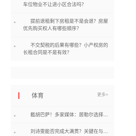
车位物业不让进小区合法吗？
提前退租剩下房租是不是会退？房屋
优先购买权人有哪些顺序？
不交契税的后果有哪些？小产权房的
长租合同是不是有效？
更多>
体育
截胡巴萨！多家媒体：居勒尔选择加盟皇马，转会费约为2000万欧
刘诗雯能否完成大满贯？关键在与陈梦和伊藤美诚！_每日焦点