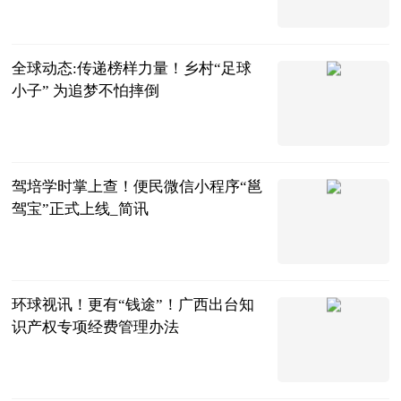
广西新闻网-
南国早报
2023-06-20
全球动态:传递榜样力量！乡村“足球
小子” 为追梦不怕摔倒
广西新闻网-
南国今报
2023-06-20
驾培学时掌上查！便民微信小程序“邕
驾宝”正式上线_简讯
南宁晚报·南
宁宝客户端
2023-06-20
环球视讯！更有“钱途”！广西出台知
识产权专项经费管理办法
广西新闻网-
广西日报
2023-06-20