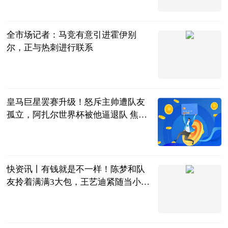
茜子足球
2023-06-20
全市场记者：马竞有意引进霍伊别
尔，正与热刺进行联系
直播吧
2023-06-20
皇马巨星罢赛升级！怒斥主帅遭队友
孤立，阿扎尔世界杯被他逼退队 焦点
快看
阿希啥都聊
2023-06-20
快资讯丨有钱就是不一样！陈梦和队
友拎着满满3大包，王艺迪紧随当小跟
班
体育知道分子
2023-06-20