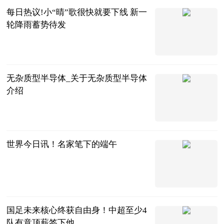
每日热议!小“晴”歌很快就要下线 新一
轮降雨蓄势待发
广西新闻网-
南国早报
2023-06-20
无杂质型半导体_关于无杂质型半导体
介绍
互联网
2023-06-20
世界今日讯！名家笔下的端午
华夏经纬网
2023-06-20
国足未来核心终获自由身！中超至少4
队有意顶薪签下他