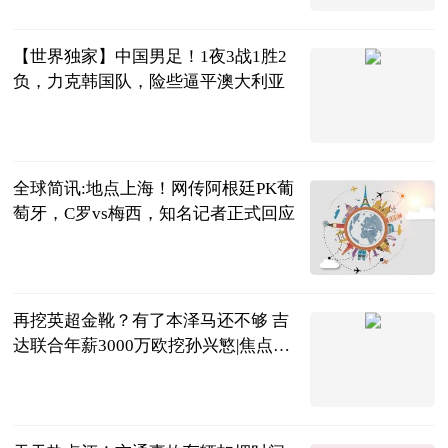
【世界独家】中国男足！1夜3战1胜2
负，力克韩国队，险些逼平澳大利亚
球迷视界
2023-06-20
全球简讯:地点上海！网传阿根廷PK葡
萄牙，C罗vs梅西，知名记者正式回应
大咖陪您唠体
育
2023-06-20
再挖英超金靴？有了本泽马还不够 吉
达联合年薪3000万欧挖孙兴慜|焦点消
息
智道足球
2023-06-20