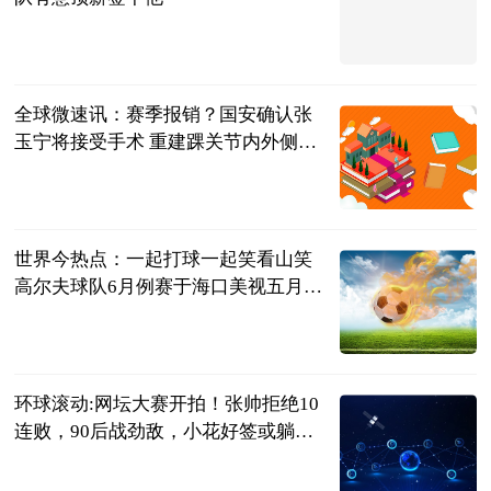
射门中国
2023-06-20
全球微速讯：赛季报销？国安确认张
玉宁将接受手术 重建踝关节内外侧韧
带
射门中国
2023-06-20
世界今热点：一起打球一起笑看山笑
高尔夫球队6月例赛于海口美视五月花
高尔夫球会圆满收杆
灵然文化
2023-06-20
环球滚动:网坛大赛开拍！张帅拒绝10
连败，90后战劲敌，小花好签或躺
赢？
刘姚尧的文字