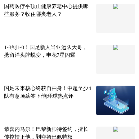
国药医疗平顶山健康养老中心提供哪
些服务？收住哪类老人？
国药医疗平顶
山健康养老中
2023-06-20
心
1-3到1-0！国足新人当亚运队大哥，
携留洋头牌蜕变，申花7星闪耀
超级替补
2023-06-20
国足未来核心终获自由身！中超至少4
队有意顶薪签下他|环球热点评
射门中国
2023-06-20
恭喜内马尔！巴黎新帅待签约，擅长
传控扶正他，剥夺姆巴佩特权