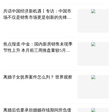
共话中国经济新机遇丨专访：中国市
场不仅是销售市场更是创新的先锋市
场——访德国宝马集团大中华区总裁
新华网
兼首席执行官高乐-焦点快播
2023-06-20
焦点报道:中金：国内新房销售未现季
节性上升 本月前三周推盘量较5月降
两成
每日经济新闻
2023-06-20
离婚子女抚养案件怎么判？ 世界观察
法问网
2023-06-20
离婚后也要承担婚姻存续期间所负债