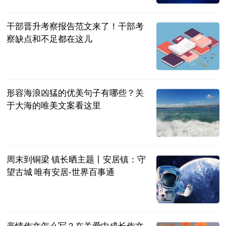
城堡
2023-06-20
干部晋升考察报告范文来了！干部考
察缺点和不足都在这儿
民企网
2023-06-20
形容海浪凶猛的优美句子有哪些？关
于大海的唯美文案看这里
民企网
2023-06-20
周末到铜梁 镇长晒主题丨安居镇：守
望古城 唯有安居-世界百事通
上游新闻
2023-06-20