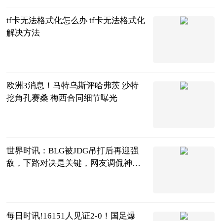
tf卡无法格式化怎么办 tf卡无法格式化
解决方法
2023-06-20
欧洲3消息！马特乌斯评哈弗茨 沙特
挖角孔赛桑 梅西合同细节曝光
条条爱侃球
2023-06-20
世界时讯：BLG被JDG吊打后再迎强
敌，下路对决是关键，网友调侃神力
被吸走了
电竞嘤嘤怪
2023-06-20
每日时讯!16151人见证2-0！国足爆