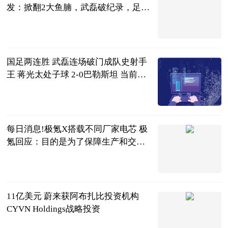
发：掀翻2大鱼腩，武磊破纪录，足协
赢了
侃球部落
2023-06-20
国足两连胜 武磊连场破门成队史射手
王 蒋光太处子球 2-0巴勒斯坦 当前最
新
智道足球
2023-06-20
每日消息!极氪X搭载不同厂家电芯 极
氪回应：目的是为了保障生产和交付
稳定
北京商报
2023-06-20
11亿美元 蔚来获阿布扎比投资机构
CYVN Holdings战略投资