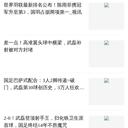
世界羽联最新排名公布！陈雨菲携冠
军升至第3，国羽占据两项第一_视讯
全景体育
2023-06-20
差一点！高准翼头球中横梁，武磊补
射被对方封堵
直播吧
2023-06-20
国足巴萨式配合：3人2脚传递=破
门，武磊第30球创历史，3万人狂欢_
全球新消息
侃球部落
2023-06-20
2-0！武磊登顶射手王，归化铁卫生涯
首球，国足终结14年不胜魔咒