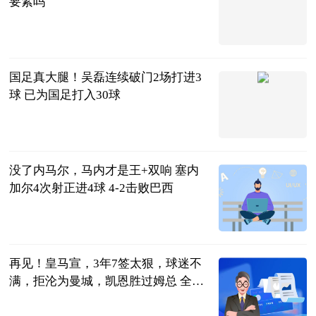
要紧吗
2023-06-21
国足真大腿！吴磊连续破门2场打进3
球 已为国足打入30球
噬球如命
2023-06-21
没了内马尔，马内才是王+双响 塞内
加尔4次射正进4球 4-2击败巴西
智道足球
2023-06-21
再见！皇马宣，3年7签太狠，球迷不
满，拒沦为曼城，凯恩胜过姆总 全球
看点
体坛观察事