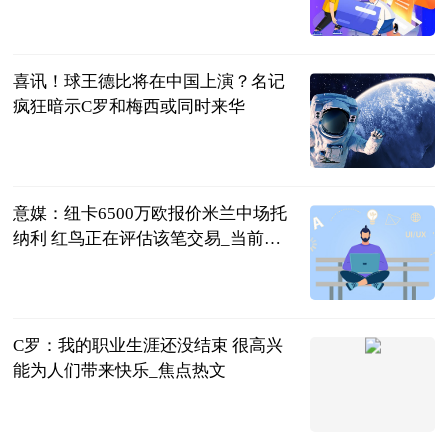
2023-06-21
喜讯！球王德比将在中国上演？名记
疯狂暗示C罗和梅西或同时来华
罗掌柜体育
2023-06-21
意媒：纽卡6500万欧报价米兰中场托
纳利 红鸟正在评估该笔交易_当前讯
息
智道足球
2023-06-21
C罗：我的职业生涯还没结束 很高兴
能为人们带来快乐_焦点热文
足坛欧美汇
2023-06-21