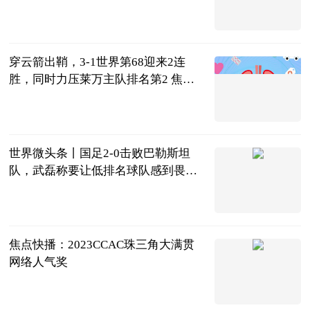
记wi-fi密码在手机上怎么找回
2023-06-21
穿云箭出鞘，3-1世界第68迎来2连
胜，同时力压莱万主队排名第2 焦点
滚动
侧身凌空斩
2023-06-21
世界微头条丨国足2-0击败巴勒斯坦
队，武磊称要让低排名球队感到畏
惧，我们需要建立自信心
球坛风云杨先
生
2023-06-21
焦点快播：2023CCAC珠三角大满贯
网络人气奖
超自然时尚说
2023-06-21