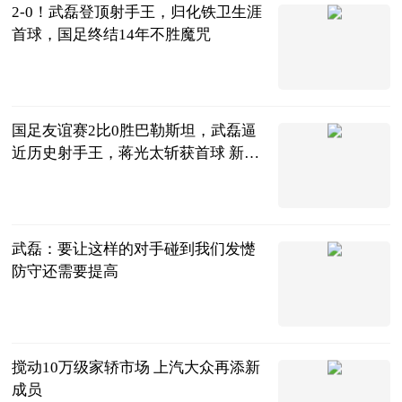
2-0！武磊登顶射手王，归化铁卫生涯
首球，国足终结14年不胜魔咒
陌上花开谈体
育
2023-06-20
国足友谊赛2比0胜巴勒斯坦，武磊逼
近历史射手王，蒋光太斩获首球 新资
讯
vv体育
2023-06-20
武磊：要让这样的对手碰到我们发憷
防守还需要提高
射门中国
2023-06-20
搅动10万级家轿市场 上汽大众再添新
成员