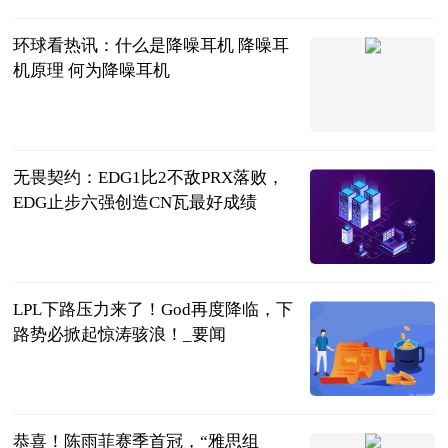
环球看热讯：什么是降噪耳机 降噪耳
机原理 何为降噪耳机
2023-06-20
无畏契约：EDG1比2不敌PRX落败，
EDG止步六强创造CN瓦最好成绩
大电竞APP
2023-06-20
LPL下路压力来了！God再度降临，下
路势必掀起惊涛骇浪！_要闻
游漫趣谈
2023-06-20
恭喜！陈雨菲赛季首冠，“雅思组