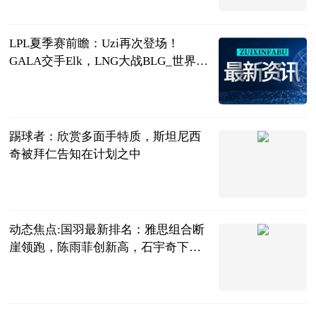
2023-06-21
LPL夏季赛前瞻：Uzi再次登场！
GALA交手Elk，LNG大战BLG_世界快
资讯
落夜电竞
2023-06-21
踢球者：欣赏多面手特质，斯坦尼西
奇被拜仁告知在计划之中
直播吧
2023-06-21
动态焦点:国羽最新排名：雅思组合断
崖领跑，陈雨菲创新高，石宇奇下跌1
位
刘姚尧的文字
城堡
2023-06-21