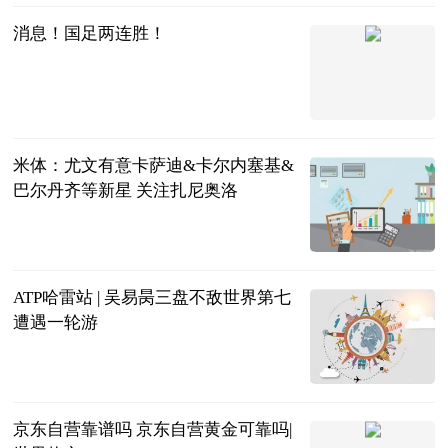
消息！国足两连胜！
光明网
2023-06-21
米体：尤文有意卡萨迪&卡尔内塞基&
巴尔丹齐等新星 关注扎尼奥洛
直播吧
2023-06-21
ATP哈雷站 | 吴易昺三盘不敌世界第七
遭遇一轮游
北青网
2023-06-21
京东自营靠谱吗 京东自营黄金可靠吗|