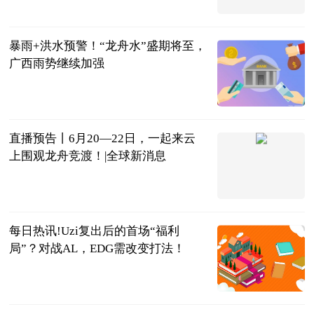
南宁广播电视
台 贺州市广
2023-06-21
播电视台
暴雨+洪水预警！“龙舟水”盛期将至，
广西雨势继续加强
南国早报
2023-06-21
直播预告丨6月20—22日，一起来云
上围观龙舟竞渡！|全球新消息
广西日报-广
西云客户端
2023-06-21
每日热讯!Uzi复出后的首场“福利
局”？对战AL，EDG需改变打法！
大话小撸圈
2023-06-20