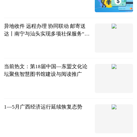
广西新闻网-
南国早报
2023-06-21
异地收件 远程办理 协同联动 邮寄送
达丨南宁与汕头实现多项社保服务“跨
省通办”_世界微速讯
广西日报-广
西云客户端
2023-06-21
当前热文：第18届中国—东盟文化论
坛聚焦智慧图书馆建设与阅读推广
广西新闻网-
广西日报
2023-06-21
1—5月广西经济运行延续恢复态势
广西新闻网-
广西日报
2023-06-21