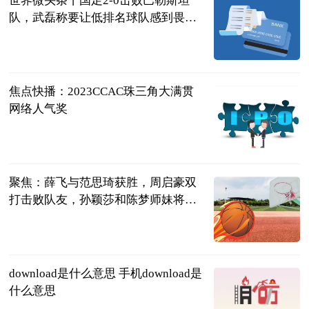
世界微头条丨国足2-0击败巴勒斯坦
队，武磊称要让低排名球队感到畏
惧，我们需要建立自信心
球坛风云杨先
生
2023-06-21
焦点快播：2023CCAC珠三角大满贯
网络人气奖
超自然时尚说
2023-06-21
聚焦：薛飞与范思琦获胜，周启豪双
打击败队友，孙颖莎和陈梦师妹将亮
相
芷芷聊生活
2023-06-21
download是什么意思 手机download是
什么意思