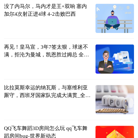
没了内马尔，马内才是王+双响 塞内
加尔4次射正进4球 4-2击败巴西
智道足球
2023-06-21
再见！皇马宣，3年7签太狠，球迷不
满，拒沦为曼城，凯恩胜过姆总 全球
看点
体坛观察事
2023-06-21
比拉莫斯幸运的纳瓦斯，与塞维利亚
厮守，西班牙国家队完成大满贯_全球
焦点
小六生活驿站
2023-06-21
QQ飞车舞蹈3D房间怎么玩 qq飞车舞
蹈房间bug-世界新动态