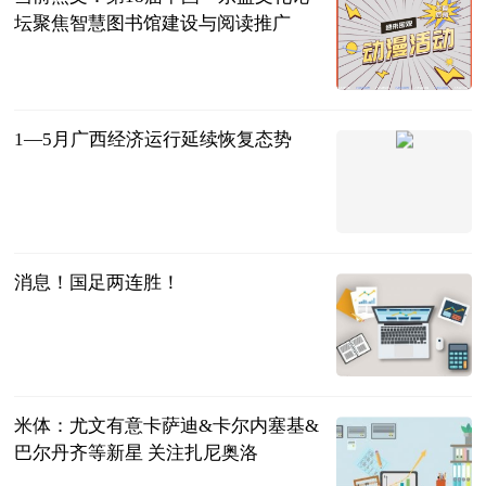
坛聚焦智慧图书馆建设与阅读推广
广西新闻网-
广西日报
2023-06-21
1—5月广西经济运行延续恢复态势
广西新闻网-
广西日报
2023-06-21
消息！国足两连胜！
光明网
2023-06-21
米体：尤文有意卡萨迪&卡尔内塞基&
巴尔丹齐等新星 关注扎尼奥洛