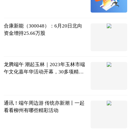
星岛环球网
2023-06-21
合康新能（300048）：6月20日北向
资金增持25.66万股
证券之星
2023-06-21
龙腾端午 潮起玉林｜2023年玉林市端
午文化嘉年华活动开幕，30多项精彩
活动等您来
广西新闻网
2023-06-21
通讯！端午周边游 传统亦新潮丨一起
看看柳州有哪些精彩活动
广西新闻网-
南国今报
2023-06-21