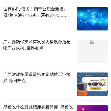
世界热讯:便民！南宁公积金新增2
项“跨省通办”业务，还有这些……
广西新闻网微
信公众号综合
2023-06-21
广西弄岗保护区首次发现极度濒危植
物广西火桐_世界看点
央视新闻客户
端
2023-06-21
广西财政多渠道筹措资金助推工业振
兴-每日热点
广西新闻网-
广西日报
2023-06-21
早餐吃什么最减肥瘦身且简便_早餐吃