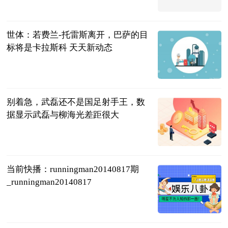
收米旺财
2023-06-21
世体：若费兰-托雷斯离开，巴萨的目
标将是卡拉斯科 天天新动态
直播吧
2023-06-21
别着急，武磊还不是国足射手王，数
据显示武磊与柳海光差距很大
体坛麻辣烫
2023-06-21
当前快播：runningman20140817期
_runningman20140817
互联网
2023-06-21