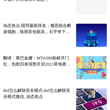
直播吧
2023-06-21
动态焦点:国羽最新排名：雅思组合断
崖领跑，陈雨菲创新高，石宇奇下跌1
位
刘姚尧的文字
城堡
2023-06-21
翻译：莱巴金娜：WTA500柏林开门
红，伤愈归来强势开启2023草地赛之
旅
龚大烈
2023-06-21
dnf怎么解除安全模式 dnf怎么解除安
全模式微信_动态焦点
2023-06-21