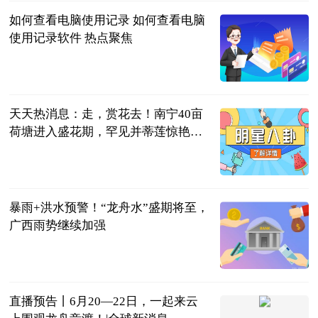
如何查看电脑使用记录 如何查看电脑
使用记录软件 热点聚焦
2023-06-21
天天热消息：走，赏花去！南宁40亩
荷塘进入盛花期，罕见并蒂莲惊艳盛
放
南宁广播电视
台 贺州市广
2023-06-21
播电视台
暴雨+洪水预警！“龙舟水”盛期将至，
广西雨势继续加强
南国早报
2023-06-21
直播预告丨6月20—22日，一起来云