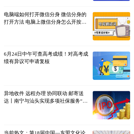
电脑端如何打开微信分身 微信分身的
打开方法 电脑上微信分身怎么开按什
么键|播报
2023-06-21
6月24日中午可查高考成绩！对高考成
绩有异议可申请复核
广西新闻网-
南国早报
2023-06-21
异地收件 远程办理 协同联动 邮寄送
达丨南宁与汕头实现多项社保服务“跨
省通办”_世界微速讯
广西日报-广
西云客户端
2023-06-21
当前热文：第18届中国—东盟文化论