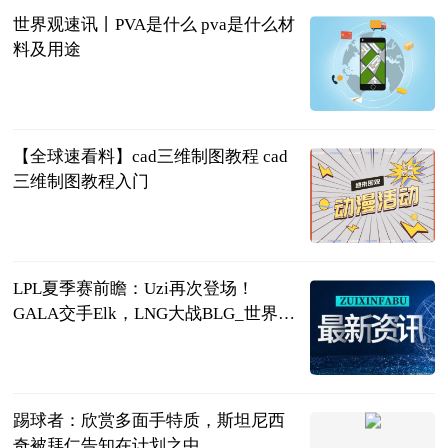
世界观速讯丨PVA是什么 pva是什么材
料及用途
2023-06-21
【全球速看料】cad三维制图教程 cad
三维制图教程入门
2023-06-21
LPL夏季赛前瞻：Uzi再次登场！
GALA交手Elk，LNG大战BLG_世界快
资讯
落夜电竞
2023-06-21
踢球者：欣赏多面手特质，斯坦尼西
奇被拜仁告知在计划之中