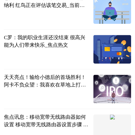
纳利 红鸟正在评估该笔交易_当前讯
息
智道足球
2023-06-21
C罗：我的职业生涯还没结束 很高兴
能为人们带来快乐_焦点热文
足坛欧美汇
2023-06-21
天天亮点！输给小德后的首场胜利！
阿卡不负众望：我喜欢在草地上打
球！
黑桃杰克说体
育
2023-06-21
焦点讯息：移动宽带无线路由器如何
设置 移动宽带无线路由器设置步骤 移
动宽带网络路由器怎么设置