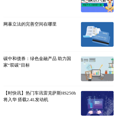
法问网
2023-06-21
网暴立法的完善空间在哪里
法治日报·法
治周末
2023-06-21
碳中和债券：绿色金融产品 助力国
家“双碳”目标
法治日报·法
治周末
2023-06-21
【时快讯】热门车讯雷克萨斯HS250h
将入华 搭载2.4L发动机
互联网
2023-06-21