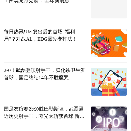
上围观龙舟竞渡！|全球新消息
广西日报-广
西云客户端
2023-06-21
每日热讯!Uzi复出后的首场“福利
局”？对战AL，EDG需改变打法！
大话小撸圈
2023-06-20
2-0！武磊登顶射手王，归化铁卫生涯
首球，国足终结14年不胜魔咒
陌上花开谈体
育
2023-06-20
国足友谊赛2比0胜巴勒斯坦，武磊逼
近历史射手王，蒋光太斩获首球 新资
讯
vv体育