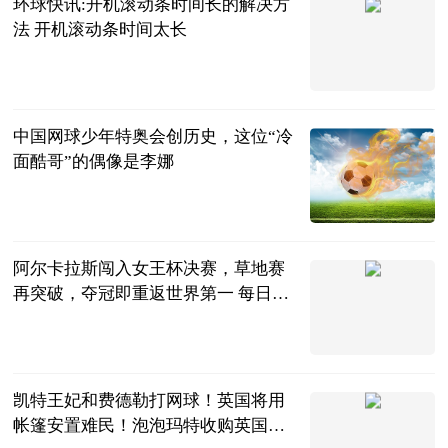
环球快讯:开机滚动条时间长的解决方
法 开机滚动条时间太长
2023-06-25
中国网球少年特奥会创历史，这位“冷
面酷哥”的偶像是李娜
中国青年网
2023-06-25
阿尔卡拉斯闯入女王杯决赛，草地赛
再突破，夺冠即重返世界第一 每日快
播
天羽看球
2023-06-25
凯特王妃和费德勒打网球！英国将用
帐篷安置难民！泡泡玛特收购英国合