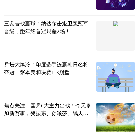
军林之天下
2023-06-26
三盘苦战赢球！纳达尔击退卫冕冠军
晋级，距年终首冠只差2场！
回眸看旧缘
2023-06-26
乒坛大爆冷！印度选手连赢韩日名将
夺冠，张本美和决赛1-3崩盘
全言
2023-06-26
焦点关注：国乒6大主力出战！今天参
加新赛事，樊振东、孙颖莎、钱天一
报名
全言
2023-06-26