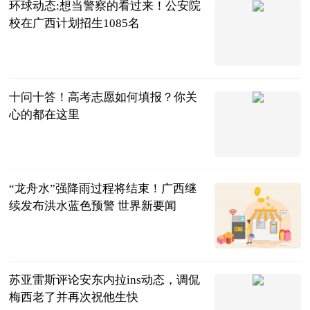
环球动态:想当警察的看过来！公安院
校在广西计划招生1085名
广西壮族自治
区公安厅政治
2023-06-25
部
十问十答！高考志愿如何填报？你关
心的都在这里
央视新闻客户
端
2023-06-25
“龙舟水”强降雨过程将结束！广西继
续发布洪水蓝色预警 世界新要闻
南国早报客户
端
2023-06-25
苏亚雷斯评论安东内拉ins动态，调侃
梅西老了并再次祝他生快