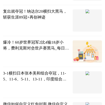
城堡
2023-06-26
复出就夺冠！纳达尔20横扫大黑马，
斩获生涯89冠+再创神迹
喜欢四处旅游
2023-06-26
爆冷！60岁世界冠军2比4输18岁小
将，费利克斯对垒世乒赛黑马_每日速
讯
土土女排
2023-06-26
3-1横扫日本张本美和组合夺冠，11-
5、11-6、5-11、13-11，印度组合一
黑到底
全能体育柳号
2023-06-26
微信如何自定义红包封面 微信自定义