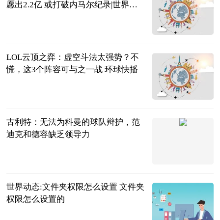
愿出2.2亿 或打破内马尔纪录|世界热
点评
体育大生意
2023-06-25
LOL云顶之弈：虚空斗法太强势？不
慌，这3个阵容可与之一战 环球快播
游戏热议榜
2023-06-25
古利特：无法为科曼的球队辩护，范
迪克和德容缺乏领导力
直播吧
2023-06-25
世界动态:文件夹权限怎么设置 文件夹
权限怎么设置的