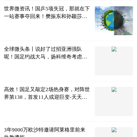
世界微资讯！国乒5项失冠，那就在下
一站赛事夺回来！樊振东和孙颖莎王
者归来
纯侃体育
2023-06-25
全球微头条丨说好了过招亚洲强队
呢！国足约战大马，扬科维奇考虑严
鼎皓、杨立瑜黄紫昌吧！
萩龙观世界
2023-06-25
高效！国足又敲定2场热身赛，对阵世
界第138，首发11人或迎巨变-天天快
资讯
糊说扒球
2023-06-25
3年9000万欧沙特邀请阿莱格里前来