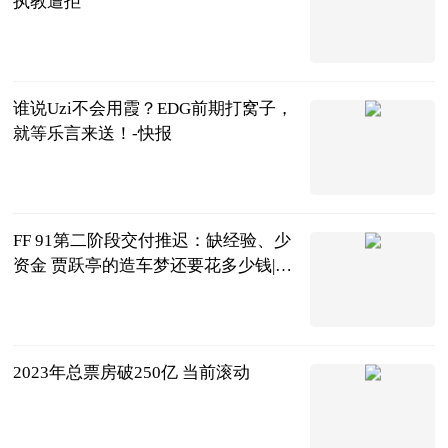
执教遭拒
收米旺财
2023-06-25
谁说Uzi不会用霞？EDG前期打窝子，
就等乐言来送！-快报
囧王者
2023-06-25
FF 91第二阶段交付推迟：缺经验、少
资金 贾跃亭的造车梦还要花多少钱|全
球微资讯
北京商报
2023-06-25
2023年总票房破250亿 当前滚动
北京商报
2023-06-25