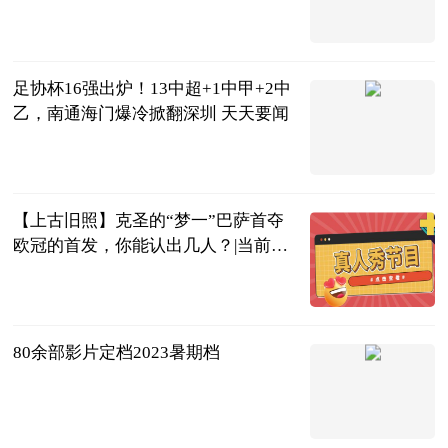
直播吧
2023-06-25
足协杯16强出炉！13中超+1中甲+2中
乙，南通海门爆冷掀翻深圳 天天要闻
足烧乒篮排
2023-06-25
【上古旧照】克圣的“梦一”巴萨首夺
欧冠的首发，你能认出几人？|当前热
闻
直播吧
2023-06-25
80余部影片定档2023暑期档
北京商报
2023-06-25