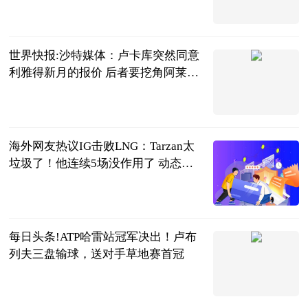
2023-06-25
世界快报:沙特媒体：卢卡库突然同意
利雅得新月的报价 后者要挖角阿莱格
里
智道足球
2023-06-25
海外网友热议IG击败LNG：Tarzan太
垃圾了！他连续5场没作用了 动态焦
点
贝塔Beta工作
室
2023-06-25
每日头条!ATP哈雷站冠军决出！卢布
列夫三盘输球，送对手草地赛首冠
全景体育
2023-06-25