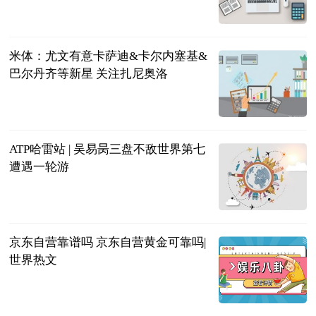
2023-06-21
米体：尤文有意卡萨迪&卡尔内塞基&
巴尔丹齐等新星 关注扎尼奥洛
直播吧
2023-06-21
ATP哈雷站 | 吴易昺三盘不敌世界第七
遭遇一轮游
北青网
2023-06-21
京东自营靠谱吗 京东自营黄金可靠吗|
世界热文
2023-06-21