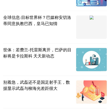
直播吧
2023-06-21
全球信息:目标世界杯？巴媒称安切洛
蒂同意执教巴西，皇马已知情
收米旺财
2023-06-21
世体：若费兰-托雷斯离开，巴萨的目
标将是卡拉斯科 天天新动态
直播吧
2023-06-21
别着急，武磊还不是国足射手王，数
据显示武磊与柳海光差距很大
体坛麻辣烫
2023-06-21