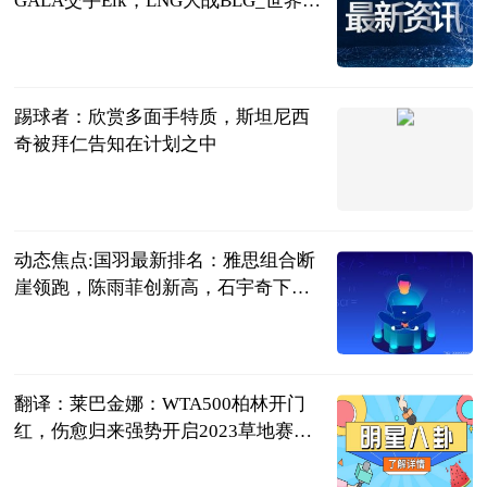
GALA交手Elk，LNG大战BLG_世界快
资讯
落夜电竞
2023-06-21
踢球者：欣赏多面手特质，斯坦尼西
奇被拜仁告知在计划之中
直播吧
2023-06-21
动态焦点:国羽最新排名：雅思组合断
崖领跑，陈雨菲创新高，石宇奇下跌1
位
刘姚尧的文字
城堡
2023-06-21
翻译：莱巴金娜：WTA500柏林开门
红，伤愈归来强势开启2023草地赛之
旅
龚大烈