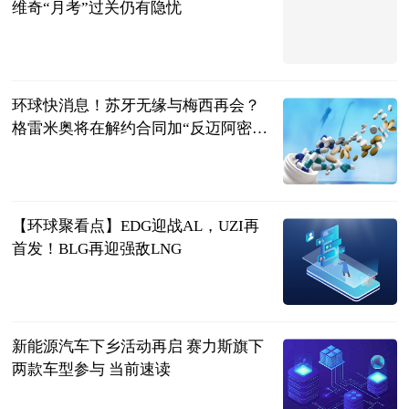
维奇“月考”过关仍有隐忧
新京报
2023-06-21
环球快消息！苏牙无缘与梅西再会？
格雷米奥将在解约合同加“反迈阿密条
款”
直播吧
2023-06-21
【环球聚看点】EDG迎战AL，UZI再
首发！BLG再迎强敌LNG
游戏提莫酱
2023-06-21
新能源汽车下乡活动再启 赛力斯旗下
两款车型参与 当前速读