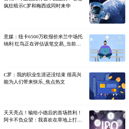
疯狂暗示C罗和梅西或同时来华
罗掌柜体育
2023-06-21
意媒：纽卡6500万欧报价米兰中场托
纳利 红鸟正在评估该笔交易_当前讯
息
智道足球
2023-06-21
C罗：我的职业生涯还没结束 很高兴
能为人们带来快乐_焦点热文
足坛欧美汇
2023-06-21
天天亮点！输给小德后的首场胜利！
阿卡不负众望：我喜欢在草地上打
球！