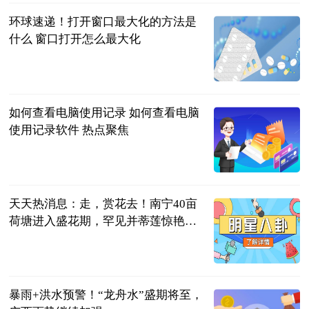
环球速递！打开窗口最大化的方法是
什么 窗口打开怎么最大化
2023-06-21
如何查看电脑使用记录 如何查看电脑
使用记录软件 热点聚焦
2023-06-21
天天热消息：走，赏花去！南宁40亩
荷塘进入盛花期，罕见并蒂莲惊艳盛
放
南宁广播电视
台 贺州市广
2023-06-21
播电视台
暴雨+洪水预警！“龙舟水”盛期将至，