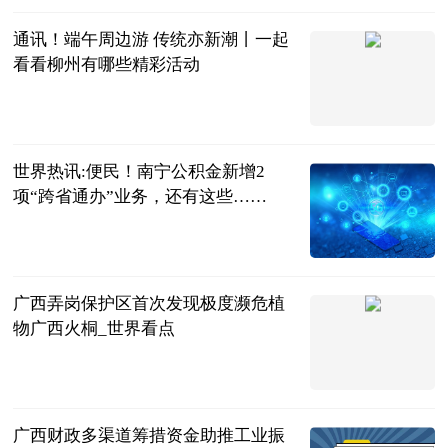
通讯！端午周边游 传统亦新潮丨一起
看看柳州有哪些精彩活动
广西新闻网-
南国今报
2023-06-21
世界热讯:便民！南宁公积金新增2
项“跨省通办”业务，还有这些……
广西新闻网微
信公众号综合
2023-06-21
广西弄岗保护区首次发现极度濒危植
物广西火桐_世界看点
央视新闻客户
端
2023-06-21
广西财政多渠道筹措资金助推工业振