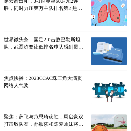
穿云箭出鞘，3-1世界第68迎来2连
胜，同时力压莱万主队排名第2 焦点
滚动
侧身凌空斩
2023-06-21
世界微头条丨国足2-0击败巴勒斯坦
队，武磊称要让低排名球队感到畏
惧，我们需要建立自信心
球坛风云杨先
生
2023-06-21
焦点快播：2023CCAC珠三角大满贯
网络人气奖
超自然时尚说
2023-06-21
聚焦：薛飞与范思琦获胜，周启豪双
打击败队友，孙颖莎和陈梦师妹将亮