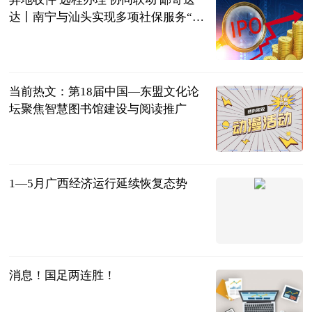
达丨南宁与汕头实现多项社保服务“跨
省通办”_世界微速讯
广西日报-广
西云客户端
2023-06-21
当前热文：第18届中国—东盟文化论
坛聚焦智慧图书馆建设与阅读推广
广西新闻网-
广西日报
2023-06-21
1—5月广西经济运行延续恢复态势
广西新闻网-
广西日报
2023-06-21
消息！国足两连胜！
光明网