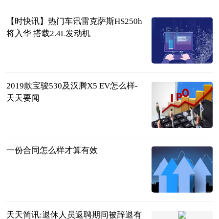
【时快讯】热门车讯雷克萨斯HS250h
将入华 搭载2.4L发动机
互联网
2023-06-21
2019款宝骏530及汉腾X5 EV怎么样-
天天要闻
互联网
2023-06-21
一份合同怎么样才算有效
问法网
2023-06-21
天天简讯:退休人员返聘期间被辞退有