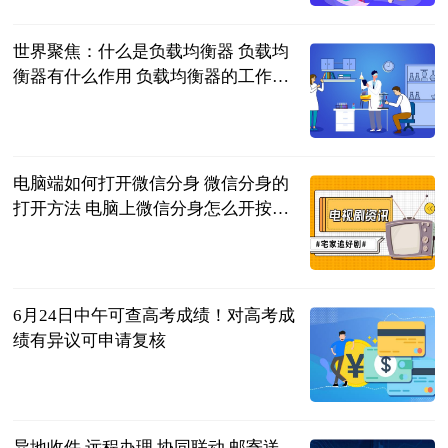
世界聚焦：什么是负载均衡器 负载均
衡器有什么作用 负载均衡器的工作原
理和选择
2023-06-21
电脑端如何打开微信分身 微信分身的
打开方法 电脑上微信分身怎么开按什
么键|播报
2023-06-21
6月24日中午可查高考成绩！对高考成
绩有异议可申请复核
广西新闻网-
南国早报
2023-06-21
异地收件 远程办理 协同联动 邮寄送