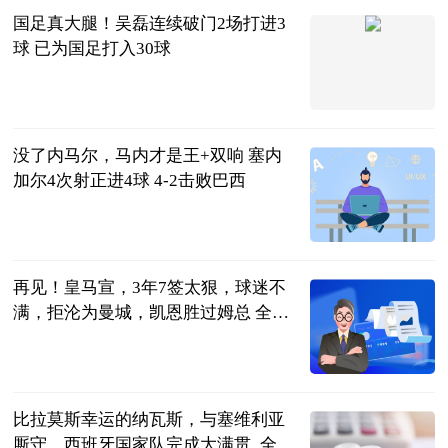
国足真大腿！吴磊连续破门2场打进3
球 已为国足打入30球
噬球如命
2023-06-21
没了内马尔，马内才是王+双响 塞内
加尔4次射正进4球 4-2击败巴西
智道足球
2023-06-21
再见！皇马宣，3年7签太狠，球迷不
满，拒沦为曼城，凯恩胜过姆总 全球
看点
体坛观察事
2023-06-21
比拉莫斯幸运的纳瓦斯，与塞维利亚
厮守，西班牙国家队完成大满贯_全球