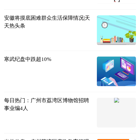
2023-06-21
安徽将摸底困难群众生活保障情况|天
天热头条
合肥在线-合
肥晚报
2023-06-21
寒武纪盘中跌超10%
互联网
2023-06-21
每日热门：广州市荔湾区博物馆招聘
事业编4人
本地宝
2023-06-21