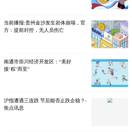
法问网
2023-06-21
当前播报:贵州金沙发生岩体崩塌，官
方：提前封控，无人员伤亡
环球网
2023-06-21
南通市崇川经济开发区：“美好
接‘粽’而至”
央广网
2023-06-21
沪指遭遇三连跌 节后能否止跌企稳？-
焦点讯息
第一财经
2023-06-21