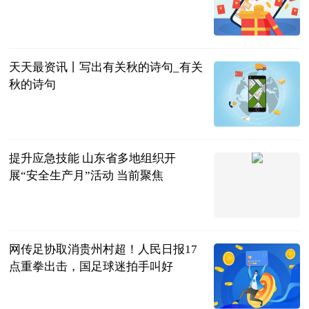
东方财富
Choice数据
2023-06-21
天天最资讯丨写出有关秋的诗句_有关
秋的诗句
互联网
2023-06-21
提升应急技能 山东省多地组织开
展“安全生产月”活动 当前聚焦
鲁网
2023-06-21
网传足协取消贵州村超！人民日报17
点重拳出击，国足球迷拍手叫好
二哥聊球