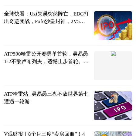
2023-06-21
全球快看：Uzi失误突然阵亡，EDG打
出奇迹团战，Fofo沙皇封神，2V5拯
救战队
天下游戏汇
2023-06-21
ATP500哈雷公开赛男单首轮，吴易昺
1-2不敌卢布列夫，遗憾止步首轮。
世界速讯
球坛风云杨先
生
2023-06-21
ATP哈雷站 | 吴易昺三盘不敌世界第七
遭遇一轮游
光明网
2023-06-21
V观财报｜8个月三度“卖房回血”！4