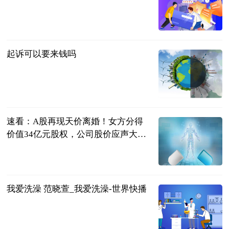
问法
2023-06-21
起诉可以要来钱吗
问法
2023-06-21
速看：A股再现天价离婚！女方分得
价值34亿元股权，公司股价应声大跌
逾6%
同花顺财经
2023-06-21
我爱洗澡 范晓萱_我爱洗澡-世界快播
互联网
2023-06-21