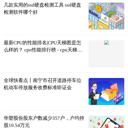
几款实用的ssd硬盘检测工具 ssd硬盘
检测软件哪个好
2023-06-21
最新CPU的性能排名|CPU天梯图是怎
么样的？ cpu性能排行榜 - cpu天梯图
- 最强cpu2021_环球微资讯
2023-06-21
全球快看点丨南宁市召开道路停车位
机动车停放服务收费标准听证会
广西日报-广
西云客户端
2023-06-21
华塑股份股东户数减少357户，户均持
股10.54万元