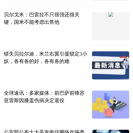
2023-06-21
贝尔戈米：巴雷拉不只很强还很关
键，国米不能考虑出售他
直播吧
2023-06-21
错失贝拉尔迪，米兰右翼引援锁定3小
妖，各有各的好，各有各的难
大羽话体坛
2023-06-21
全球速讯：多家媒体：前巴萨前锋苏
亚雷斯因膝盖伤病决定退役
收米旺财
2023-06-21
公安部公布十大高发电信网络诈骗类