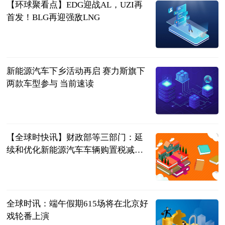
【环球聚看点】EDG迎战AL，UZI再
首发！BLG再迎强敌LNG
游戏提莫酱
2023-06-21
新能源汽车下乡活动再启 赛力斯旗下
两款车型参与 当前速读
北京商报
2023-06-21
【全球时快讯】财政部等三部门：延
续和优化新能源汽车车辆购置税减免
政策
北京商报
2023-06-21
全球时讯：端午假期615场将在北京好
戏轮番上演