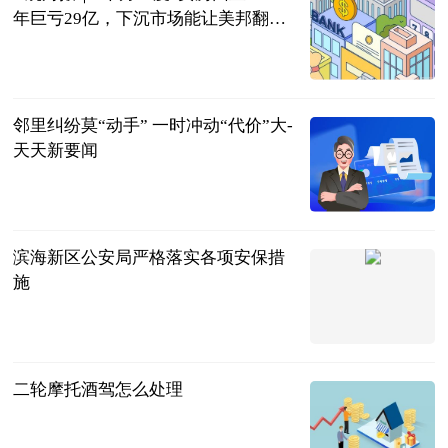
年巨亏29亿，下沉市场能让美邦翻身
吗？ 环球最新
中新经纬
2023-06-21
邻里纠纷莫“动手” 一时冲动“代价”大-
天天新要闻
天津政法报
2023-06-21
滨海新区公安局严格落实各项安保措
施
天津政法报
2023-06-21
二轮摩托酒驾怎么处理
互联网