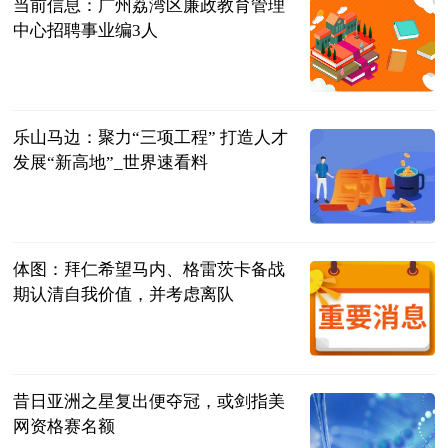
当前信息：广州荔湾区廉政教育管理
中心招聘事业编3人
本地宝
2023-06-21
乐山马边：聚力“三项工程” 打造人才
发展“新高地”_世界速看料
中国新闻网
2023-06-21
体图：拜仁希望马内、格雷茨卡备战
期认清自我价值，并考虑离队
直播吧
2023-06-21
昔日亚洲之星复出便夺冠，或剑指美
网资格赛名额