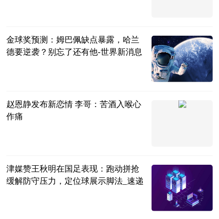
元宇宙网
2023-06-21
金球奖预测：姆巴佩缺点暴露，哈兰
德要逆袭？别忘了还有他-世界新消息
每日足球看点
2023-06-21
赵恩静发布新恋情 李哥：苦酒入喉心
作痛
趣味美食分享
2023-06-21
津媒赞王秋明在国足表现：跑动拼抢
缓解防守压力，定位球展示脚法_速递
直播吧
2023-06-21