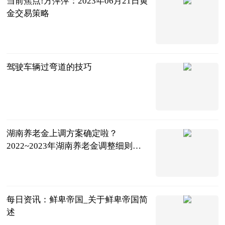
当前焦点!方萍萍：2023年06月21日黄
金交易策略
中金在线财经
号
2023-06-21
驾驶车辆过弯道的技巧
互联网
2023-06-21
湖南养老金上调方案确定啦？
2022~2023年湖南养老金调整细则方
案最新消息-观焦点
律法网
2023-06-21
每日资讯：鲜卑帝国_关于鲜卑帝国简
述